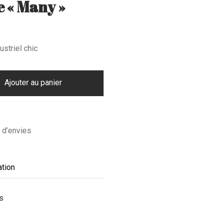
 « Many »
ustriel chic
Ajouter au panier
e d’envies
ation
s