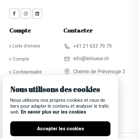
Compte
Contacter
Liste d’envies
+41 21 633 79 79
info@leloueur.ch
Compte
Chemin de Prévenoge 2
Confidentialité
CH - 1024 Ecublens
Conditions
Nous utilisons des cookies
générales de
location
Nous utilisons nos propres cookies et ceux de
tiers pour adapter le contenu et analyser le trafic
Faqs
web.
En savoir plus sur les cookies
Accepter les cookies