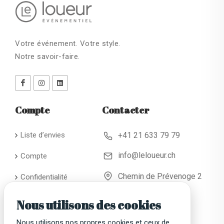
Votre événement. Votre style.
Notre savoir-faire.
Compte
Contacter
Liste d’envies
+41 21 633 79 79
info@leloueur.ch
Compte
Chemin de Prévenoge 2
Confidentialité
CH - 1024 Ecublens
Conditions
Nous utilisons des cookies
générales de
location
Nous utilisons nos propres cookies et ceux de