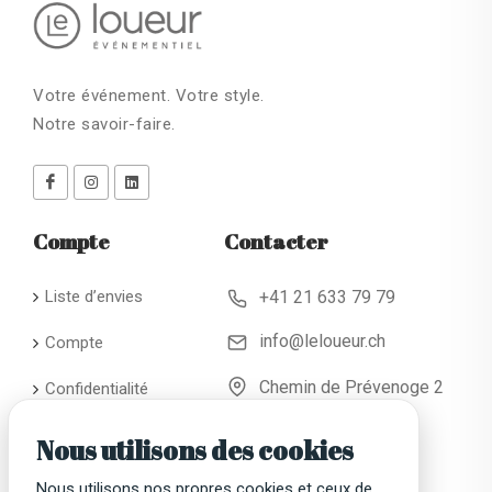
Votre événement. Votre style.
Notre savoir-faire.
Compte
Contacter
Liste d’envies
+41 21 633 79 79
info@leloueur.ch
Compte
Chemin de Prévenoge 2
Confidentialité
CH - 1024 Ecublens
Conditions
Nous utilisons des cookies
générales de
location
Nous utilisons nos propres cookies et ceux de